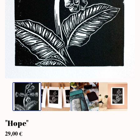
"Hope"
29,00
€