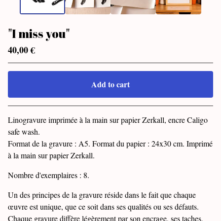
"I miss you"
40,00
€
Add to cart
Go to cart
Linogravure imprimée à la main sur papier Zerkall, encre Caligo
safe wash.
Format de la gravure : A5. Format du papier : 24x30 cm. Imprimé
à la main sur papier Zerkall.
Nombre d'exemplaires : 8.
Un des principes de la gravure réside dans le fait que chaque
œuvre est unique, que ce soit dans ses qualités ou ses défauts.
Chaque gravure diffère légèrement par son encrage, ses taches,